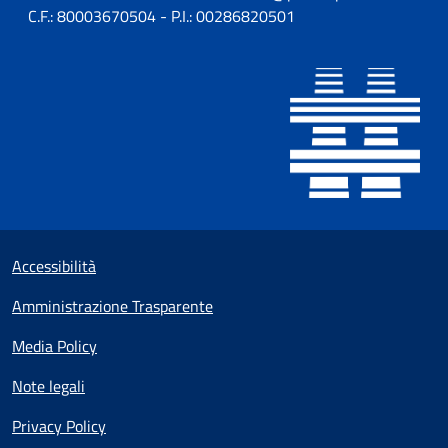
C.F.: 80003670504 - P.I.: 00286820501
Sezione Link utili
Small prints
Accessibilità
Amministrazione Trasparente
Media Policy
Note legali
Privacy Policy