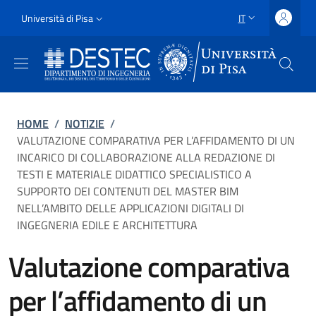
Salta al contenuto principale
Vai al contenuto del piè di pagina
Slim
Università di Pisa
IT
SELETTORE LING
Uni Pisa
Briciole di pane
HOME
/
NOTIZIE
/
VALUTAZIONE COMPARATIVA PER L’AFFIDAMENTO DI UN
INCARICO DI COLLABORAZIONE ALLA REDAZIONE DI
TESTI E MATERIALE DIDATTICO SPECIALISTICO A
SUPPORTO DEI CONTENUTI DEL MASTER BIM
NELL’AMBITO DELLE APPLICAZIONI DIGITALI DI
INGEGNERIA EDILE E ARCHITETTURA
Valutazione comparativa
per l’affidamento di un