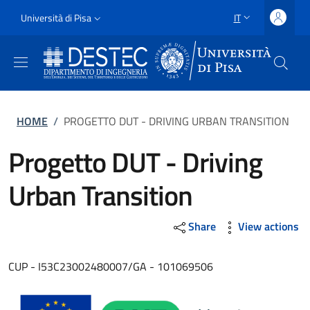
Salta al contenuto principale
Vai al contenuto del piè di pagina
Slim
Università di Pisa
IT
SELETTORE LING
Uni Pisa
Briciole di pane
HOME
/
PROGETTO DUT - DRIVING URBAN TRANSITION
Progetto DUT - Driving
Urban Transition
Share
View actions
CUP - I53C23002480007/GA - 101069506