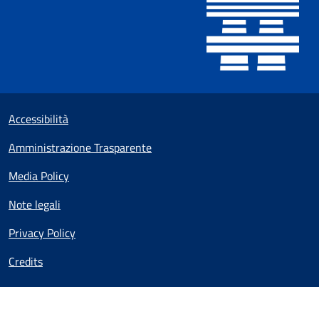
Sezione Link utili
Small prints
Accessibilità
Amministrazione Trasparente
Media Policy
Note legali
Privacy Policy
Credits