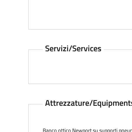
Servizi/Services
Top
Attrezzature/Equipment
Top
Banco ottico Newport su supporti pneuma