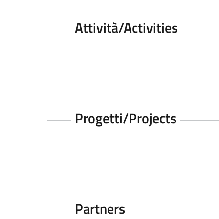
Attività/Activities
Top
Progetti/Projects
Top
Partners
Top