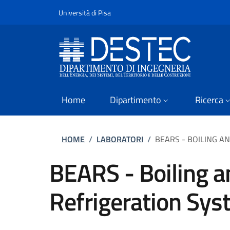
Slim
Salta al contenuto principale
Vai al contenuto del piè di pagina
Università di Pisa
Home
Dipartimento
Ricerca
Briciole di pane
HOME
/
LABORATORI
/
BEARS - BOILING A
BEARS - Boiling 
Refrigeration Sy