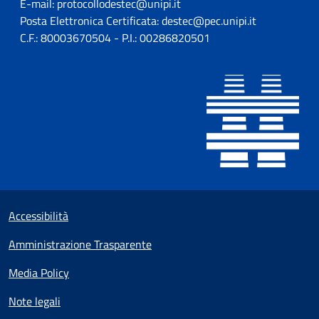
E-mail: protocollodestec@unipi.it
Posta Elettronica Certificata: destec@pec.unipi.it
C.F.: 80003670504 - P.I.: 00286820501
Sezione Link utili
Small prints
Accessibilità
Amministrazione Trasparente
Media Policy
Note legali