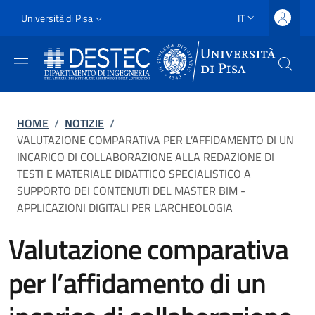
Salta al contenuto principale
Vai al contenuto del piè di pagina
Slim
Università di Pisa
IT
SELETTORE LING
Uni Pisa
Briciole di pane
HOME
/
NOTIZIE
/
VALUTAZIONE COMPARATIVA PER L’AFFIDAMENTO DI UN
INCARICO DI COLLABORAZIONE ALLA REDAZIONE DI
TESTI E MATERIALE DIDATTICO SPECIALISTICO A
SUPPORTO DEI CONTENUTI DEL MASTER BIM -
APPLICAZIONI DIGITALI PER L'ARCHEOLOGIA
Valutazione comparativa
per l’affidamento di un