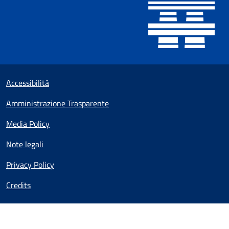
Sezione Link utili
Small prints
Accessibilità
Amministrazione Trasparente
Media Policy
Note legali
Privacy Policy
Credits