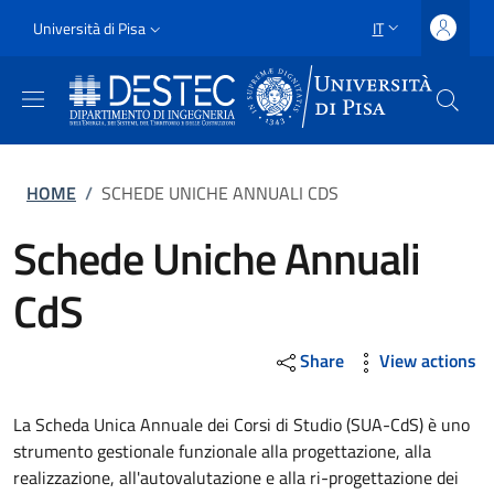
Salta al contenuto principale
Vai al contenuto del piè di pagina
Slim
Università di Pisa
IT
SELETTORE LING
Uni Pisa
Briciole di pane
HOME
/
SCHEDE UNICHE ANNUALI CDS
Schede Uniche Annuali
CdS
Share
View actions
La Scheda Unica Annuale dei Corsi di Studio (SUA-CdS) è uno
strumento gestionale funzionale alla progettazione, alla
realizzazione, all'autovalutazione e alla ri-progettazione dei