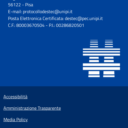
56122 - Pisa
E-mail: protocollodestec@unipi.it
Posta Elettronica Certificata: destec@pec.unipi.it
C.F.: 80003670504 - P.I.: 00286820501
Sezione Link utili
Small prints
Accessibilità
Amministrazione Trasparente
Media Policy