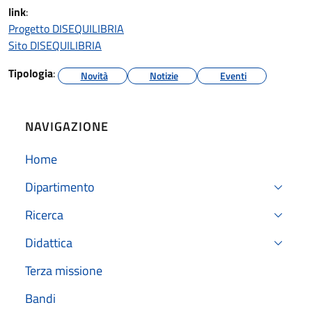
link
:
Progetto DISEQUILIBRIA
Sito DISEQUILIBRIA
Tipologia
:
Novità
Notizie
Eventi
NAVIGAZIONE
Home
Dipartimento
Ricerca
Didattica
Terza missione
Bandi