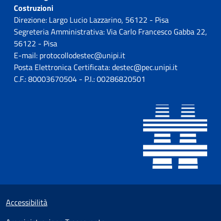
Costruzioni
Direzione: Largo Lucio Lazzarino, 56122 - Pisa
Segreteria Amministrativa: Via Carlo Francesco Gabba 22,
56122 - Pisa
E-mail: protocollodestec@unipi.it
Posta Elettronica Certificata: destec@pec.unipi.it
C.F.: 80003670504 - P.I.: 00286820501
Sezione Link utili
Small prints
Accessibilità