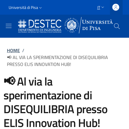
Salta al contenuto principale
Vai al contenuto del piè di pagina
Slim
Università di Pisa
IT
SELETTORE LING
Uni Pisa
Briciole di pane
HOME
/
📢 AL VIA LA SPERIMENTAZIONE DI DISEQUILIBRIA
PRESSO ELIS INNOVATION HUB!
📢 Al via la
sperimentazione di
DISEQUILIBRIA presso
ELIS Innovation Hub!