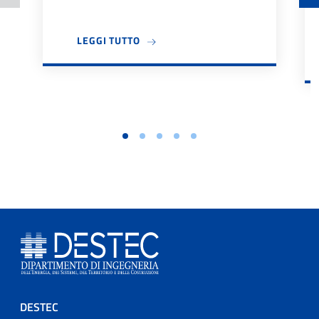
A PROPOSITO DI BANDO TUTOR DIDA
LEGGI TUTTO
Footer menu
DESTEC