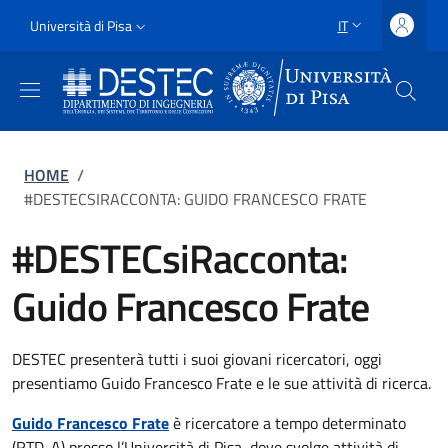
Salta al contenuto principale
Vai al contenuto del piè di pagina
Slim
Università di Pisa
IT
SELETTORE LING
Uni Pisa
Briciole di pane
HOME
/
#DESTECSIRACCONTA: GUIDO FRANCESCO FRATE
#DESTECsiRacconta:
Guido Francesco Frate
DESTEC presenterà tutti i suoi giovani ricercatori, oggi
presentiamo Guido Francesco Frate e le sue attività di ricerca.
Guido Francesco Frate
è ricercatore a tempo determinato
(RTD-A) presso l’Università di Pisa, dove svolge attività di