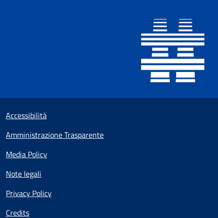
Sezione Link utili
Small prints
Accessibilità
Amministrazione Trasparente
Media Policy
Note legali
Privacy Policy
Credits