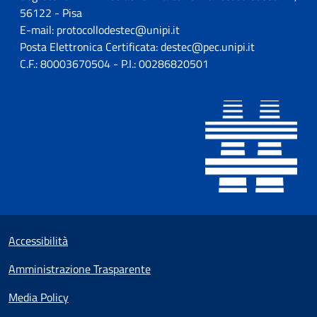
56122 - Pisa
E-mail: protocollodestec@unipi.it
Posta Elettronica Certificata: destec@pec.unipi.it
C.F.: 80003670504 - P.I.: 00286820501
Sezione Link utili
Small prints
Accessibilità
Amministrazione Trasparente
Media Policy