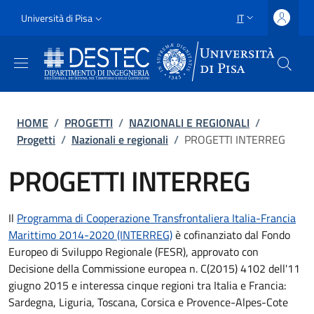
Salta al contenuto principale
Vai al contenuto del piè di pagina
Slim
Università di Pisa
IT
SELETTORE LING
Uni Pisa
Briciole di pane
HOME
/
PROGETTI
/
NAZIONALI E REGIONALI
/
Progetti
/
Nazionali e regionali
/
PROGETTI INTERREG
PROGETTI INTERREG
Il
Programma di Cooperazione Transfrontaliera Italia­-Francia
Marittimo 2014­-2020 (INTERREG)
è cofinanziato dal Fondo
Europeo di Sviluppo Regionale (FESR), approvato con
Decisione della Commissione europea n. C(2015) 4102 dell'11
giugno 2015 e interessa cinque regioni tra Italia e Francia:
Sardegna, Liguria, Toscana, Corsica e Provence-­Alpes­-Cote