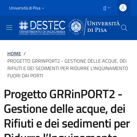
Salta al contenuto principale
Vai al contenuto del piè di pagina
Slim
Università di Pisa
IT
SELETTORE LING
Uni Pisa
Briciole di pane
HOME
/
PROGETTO GRRINPORT2 - GESTIONE DELLE ACQUE, DEI
RIFIUTI E DEI SEDIMENTI PER RIDURRE L’INQUINAMENTO
FUORI DAI PORTI
Progetto GRRinPORT2 -
Gestione delle acque, dei
Rifiuti e dei sedimenti per