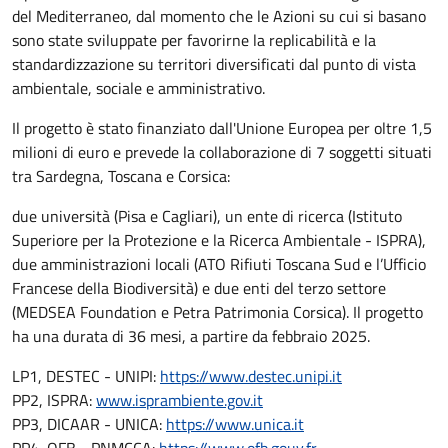
del Mediterraneo, dal momento che le Azioni su cui si basano
sono state sviluppate per favorirne la replicabilità e la
standardizzazione su territori diversificati dal punto di vista
ambientale, sociale e amministrativo.
Il progetto è stato finanziato dall'Unione Europea per oltre 1,5
milioni di euro e prevede la collaborazione di 7 soggetti situati
tra Sardegna, Toscana e Corsica:
due università (Pisa e Cagliari), un ente di ricerca (Istituto
Superiore per la Protezione e la Ricerca Ambientale - ISPRA),
due amministrazioni locali (ATO Rifiuti Toscana Sud e l’Ufficio
Francese della Biodiversità) e due enti del terzo settore
(MEDSEA Foundation e Petra Patrimonia Corsica). Il progetto
ha una durata di 36 mesi, a partire da febbraio 2025.
LP1, DESTEC - UNIPI:
https://www.destec.unipi.it
PP2, ISPRA:
www.isprambiente.gov.it
PP3, DICAAR - UNICA:
https://www.unica.it
PP4, OFB - PNMCCA:
https://www.ofb.gouv.fr