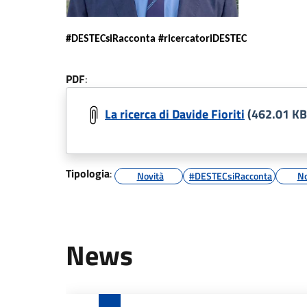
#DESTECsiRacconta #ricercatoriDESTEC
PDF
:
La ricerca di Davide Fioriti
(462.01 KB
Tipologia
:
Novità
#DESTECsiRacconta
No
News