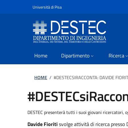
Slim
Salta al contenuto principale
Vai al contenuto del piè di pagina
Università di Pisa
Home
Dipartimento
Ricerca
Briciole di pane
HOME
/
#DESTECSIRACCONTA: DAVIDE FIORIT
#DESTECsiRacconta
DESTEC presenterà tutti i suoi giovani ricercatori, og
Davide Fioriti
svolge attività di ricerca presso 