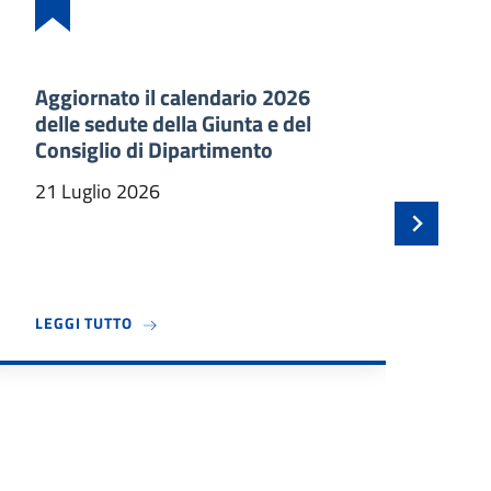
Aggiornato il calendario 2026
Ba
delle sedute della Giunta e del
an
Consiglio di Dipartimento
ma
In
21 Luglio 2026
21
TEC DÀ IL BENVENUTO A TRE NUOVI PROFESSORI ASSOCIATI
A PROPOSITO DI AGGIORNATO IL CALENDARIO 2
LEGGI TUTTO
LE