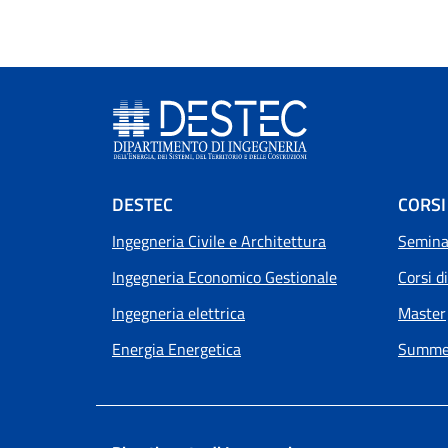
Footer menu
DESTEC
CORSI
Ingegneria Civile e Architettura
Seminar
Ingegneria Economico Gestionale
Corsi d
Ingegneria elettrica
Master
Energia Energetica
Summer