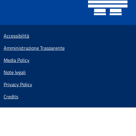
Sezione Link utili
Small prints
Accessibilità
Amministrazione Trasparente
Media Policy
Note legali
Privacy Policy
Credits