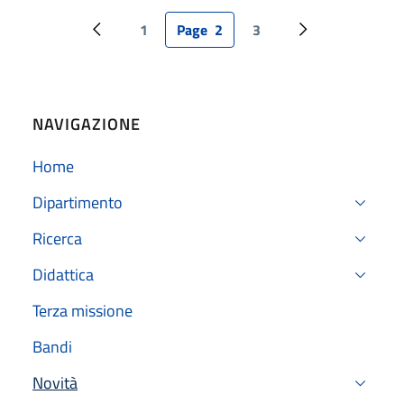
1
Page
2
3
Pagina precedente
Page
Pagina attuale
Page
Pagina successi
NAVIGAZIONE
Home
Dipartimento
Ricerca
Didattica
Terza missione
Bandi
Novità
Attivo